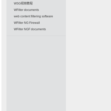
WSG视频教程
WFilter documents
web content filtering software
WFilter NG Firewall
WFilter NGF documents