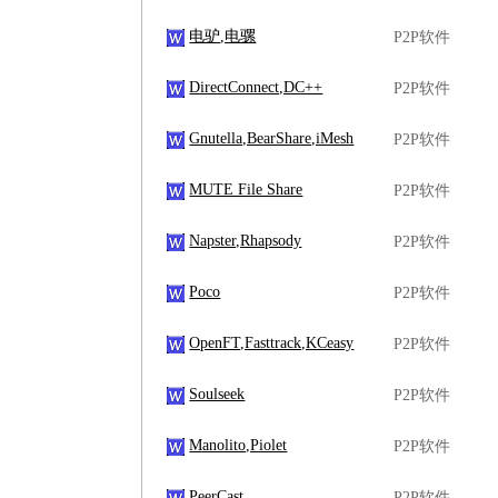
电驴,电骡
P2P软件
DirectConnect,DC++
P2P软件
Gnutella,BearShare,iMesh
P2P软件
MUTE File Share
P2P软件
Napster,Rhapsody
P2P软件
Poco
P2P软件
OpenFT,Fasttrack,KCeasy
P2P软件
Soulseek
P2P软件
Manolito,Piolet
P2P软件
PeerCast
P2P软件