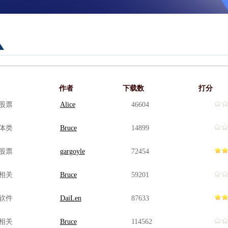
作者
下载数
打分
股票
Alice
46604
体类
Bruce
14899
股票
gargoyle
72454
相关
Bruce
59201
软件
DaiLen
87633
相关
Bruce
114562